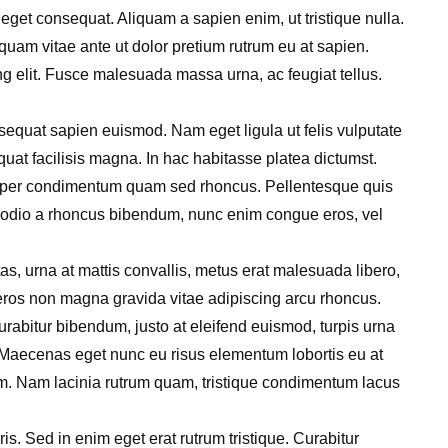
eget consequat. Aliquam a sapien enim, ut tristique nulla.
iquam vitae ante ut dolor pretium rutrum eu at sapien.
ng elit. Fusce malesuada massa urna, ac feugiat tellus.
nsequat sapien euismod. Nam eget ligula ut felis vulputate
quat facilisis magna. In hac habitasse platea dictumst.
emper condimentum quam sed rhoncus. Pellentesque quis
e, odio a rhoncus bibendum, nunc enim congue eros, vel
s, urna at mattis convallis, metus erat malesuada libero,
e eros non magna gravida vitae adipiscing arcu rhoncus.
urabitur bibendum, justo at eleifend euismod, turpis urna
. Maecenas eget nunc eu risus elementum lobortis eu at
um. Nam lacinia rutrum quam, tristique condimentum lacus
s. Sed in enim eget erat rutrum tristique. Curabitur