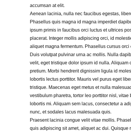
accumsan at elit.
Aenean lacinia, nulla nec faucibus egestas, liber
Phasellus quis magna id magna imperdiet dapibus
ipsum primis in faucibus orci luctus et ultrices p
placerat. Integer mollis adipiscing orci, id molest
aliquet magna fermentum. Phasellus cursus orci e
Duis volutpat pulvinar urna ac mollis. Nulla dapi
velit, eget tristique dolor ipsum id nulla. Aliqua
pretium. Morbi hendrerit dignissim ligula id mole
lobortis lectus porttitor. Mauris vel purus eget l
tristique. Maecenas eget metus et nulla malesuad
vestibulum pharetra, tortor leo porttitor nisl, vita
lobortis mi. Aliquam sem lacus, consectetur a adip
nunc, et sodales lacus malesuada quis.
Praesent lacinia congue velit vitae mollis. Phasel
quis adipiscing sit amet, aliquet ac dui. Quisqu