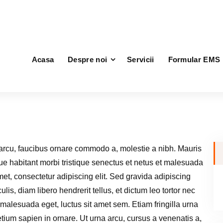
vice.ro
Acasa
Despre noi
Servicii
Formular EMS
 arcu, faucibus ornare commodo a, molestie a nibh. Mauris
e habitant morbi tristique senectus et netus et malesuada
et, consectetur adipiscing elit. Sed gravida adipiscing
lis, diam libero hendrerit tellus, et dictum leo tortor nec
in malesuada eget, luctus sit amet sem. Etiam fringilla urna
retium sapien in ornare. Ut urna arcu, cursus a venenatis a,