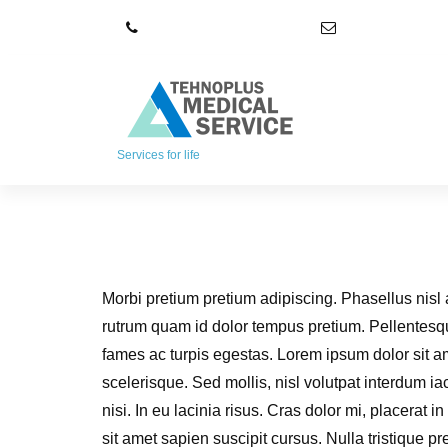
S
+4021 348 52 72
office@tpmser
k
i
p
t
o
c
Services for life
o
n
t
e
n
Morbi pretium pretium adipiscing. Phasellus nisl
t
rutrum quam id dolor tempus pretium. Pellentesqu
fames ac turpis egestas. Lorem ipsum dolor sit am
scelerisque. Sed mollis, nisl volutpat interdum iacu
nisi. In eu lacinia risus. Cras dolor mi, placerat 
sit amet sapien suscipit cursus. Nulla tristique p