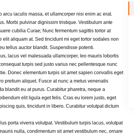
o arcu iaculis massa, et ullamcorper nisi enim ac erat.
. Morbi pulvinar dignissim tristique. Vestibulum ante
osuere cubilia Curae; Nunc fermentum sagittis tortor at
ie elit aliquam at. Sed tincidunt mi eget tortor sodales non
u tellus auctor blandit. Suspendisse potenti.
bus, lacus vel malesuada ullamcorper, leo mauris lobortis
m consequat turpis sed justo varius nec pellentesque nunc
stie. Donec elementum turpis sit amet sapien convallis eget
ibero pretium aliquet. Fusce at nunc a metus venenatis
a blandit eu at purus. Curabitur pharetra, neque a
e bibendum elit ligula eget felis. Cras eu lorem justo, eget
iscing quis, tincidunt in libero. Curabitur volutpat dictum
lus porta viverra volutpat. Vestibulum turpis lacus, volutpat
e mauris nulla, condimentum sit amet vestibulum nec, ornare